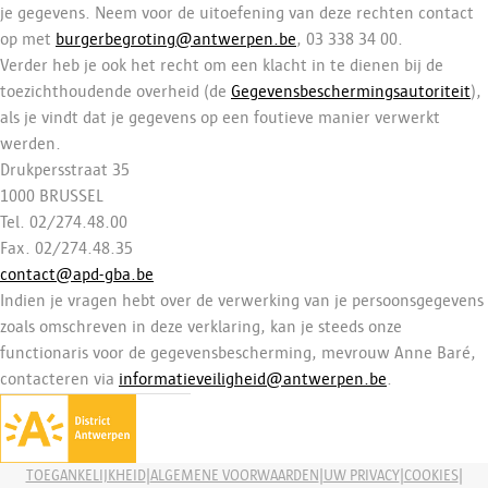
je gegevens. Neem voor de uitoefening van deze rechten contact
op met
burgerbegroting@antwerpen.be
, 03 338 34 00.
Verder heb je ook het recht om een klacht in te dienen bij de
toezichthoudende overheid (de
Gegevensbeschermingsautoriteit
),
als je vindt dat je gegevens op een foutieve manier verwerkt
werden.
Drukpersstraat 35
1000 BRUSSEL
Tel. 02/274.48.00
Fax. 02/274.48.35
contact@apd-gba.be
Indien je vragen hebt over de verwerking van je persoonsgegevens
zoals omschreven in deze verklaring, kan je steeds onze
functionaris voor de gegevensbescherming, mevrouw Anne Baré,
contacteren via
informatieveiligheid@antwerpen.be
.
|
|
|
|
TOEGANKELIJKHEID
ALGEMENE VOORWAARDEN
UW PRIVACY
COOKIES