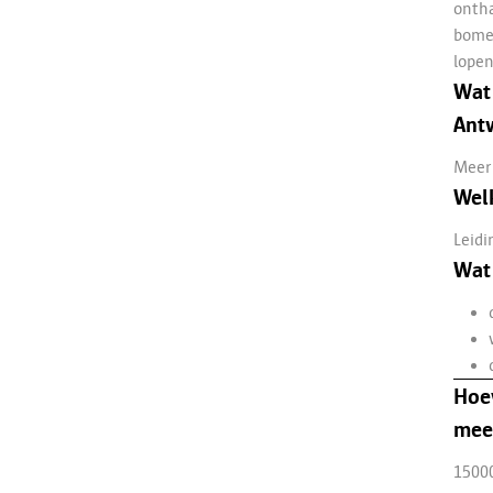
ontha
bomen
lopen
Wat 
Ant
Meer 
Welk
Leidi
Wat 
Hoev
meeg
1500