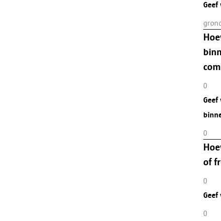
Geef
gron
Hoev
binn
com
0
Geef
binne
0
Hoev
of f
0
Geef
0