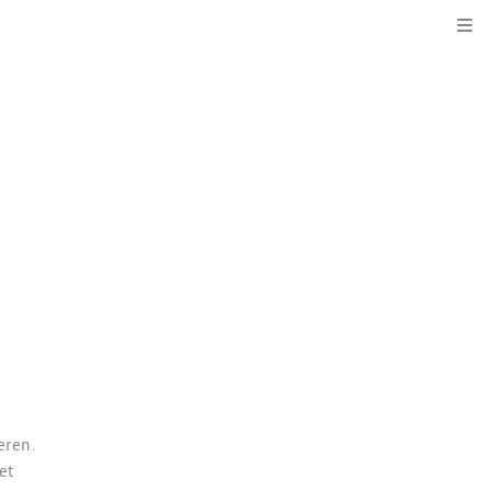
Kli
eren.
et