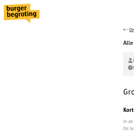
On
Alle
Gr
Kort
In de
Dit b