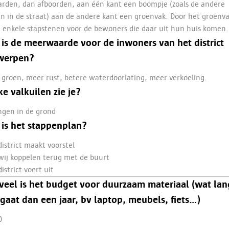
rden, dan afboorden, aan één kant een boompje (zoals de andere
 in de straat) aan de andere kant een groenvak. Door het groenv
 enkele stapstenen voor de bewoners die daar uit hun huis komen.
is de meerwaarde voor de inwoners van het district
werpen?
groen, meer rust, betere waterdoorlating, meer verkoeling.
e valkuilen zie je?
ngen in de grond
is het stappenplan?
district maakt voorstel
wij koppelen terug met de buurt
district voert uit
eel is het budget voor duurzaam materiaal (wat lan
aat dan een jaar, bv laptop, meubels, fiets…)
0