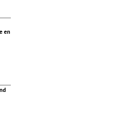
e en
and