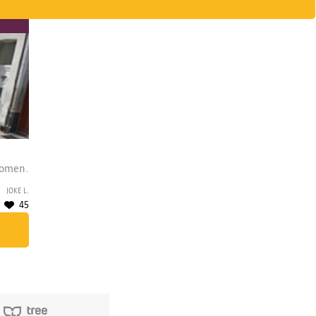
bomen.
Joke L.
45