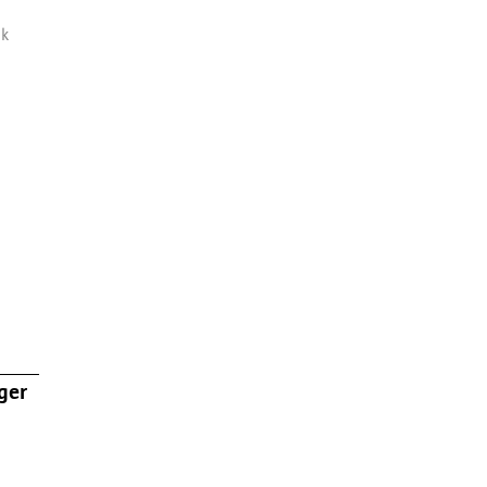
ak
ger