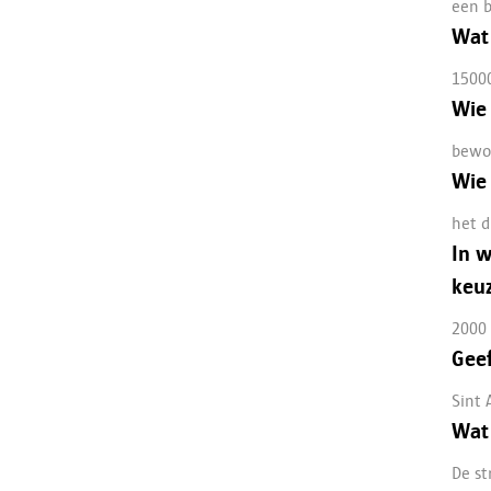
een 
Wat 
1500
Wie 
bewo
Wie 
het d
In w
keuz
2000
Geef
Sint 
Wat
De st