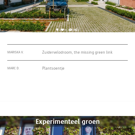
8
912
0
0
MARISKA V.
Zuidervelodroom, the missing green link
MARC D.
Plantsoentje
Experimenteel groen