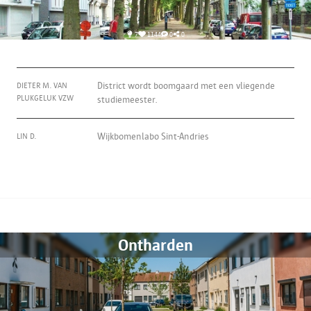
7
1144
0
0
DIETER M. VAN
District wordt boomgaard met een vliegende
PLUKGELUK VZW
studiemeester.
LIN D.
Wijkbomenlabo Sint-Andries
Ontharden