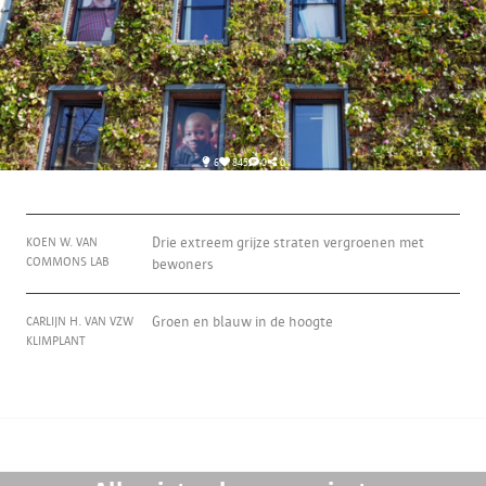
6
845
0
0
KOEN W. VAN
Drie extreem grijze straten vergroenen met
COMMONS LAB
bewoners
CARLIJN H. VAN VZW
Groen en blauw in de hoogte
KLIMPLANT