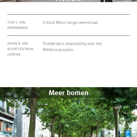
TOM S. VAN
Critical Mass Lange Leemstraat
PEPERFABRIEK
JOHAN R. VAN
Proefproject stepstalling voor het
BUURTCENTRUM
Willibrordusplein
CORTINA
Meer bomen