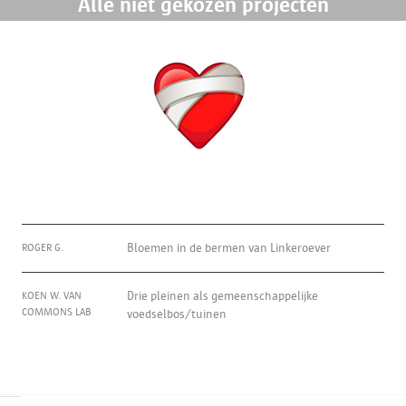
Alle niet gekozen projecten
36
2507
0
0
ROGER G.
Bloemen in de bermen van Linkeroever
KOEN W. VAN
Drie pleinen als gemeenschappelijke
COMMONS LAB
voedselbos/tuinen