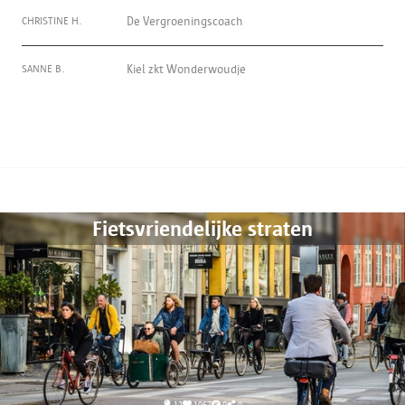
CHRISTINE H.
De Vergroeningscoach
SANNE B.
Kiel zkt Wonderwoudje
Fietsvriendelijke straten
12
1067
0
0